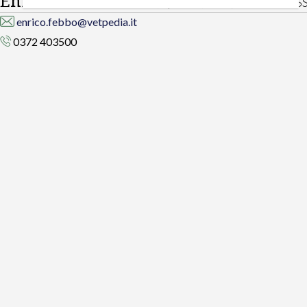
Enrico Febbo
Med. Vet., SpMPA, MD (Scie.Com. SIS
enrico.febbo@vetpedia.it
0372 403500