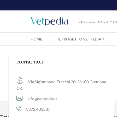
L'ENCICLOPEDIA DI ME
HOME
IL PROGETTO VETPEDIA
CONTATTACI
Contatti
Contatta la direzione editoriale
Via Sigismondo Trecchi 20, 26100 Cremona
CR
info@vetpedia.it
0372 403537