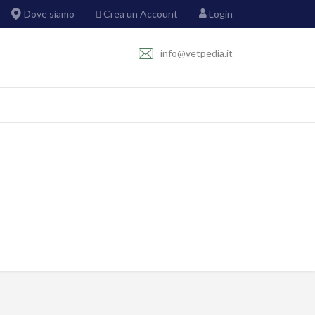
Dove siamo
Crea un Account
Login
info@vetpedia.it