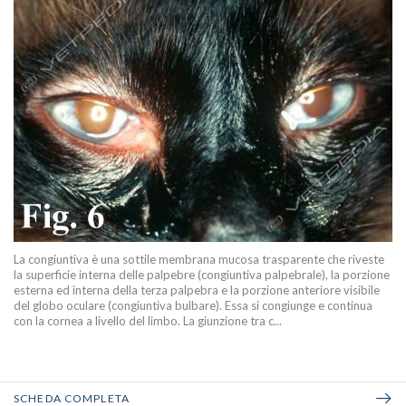
La congiuntiva è una sottile membrana mucosa trasparente che riveste
la superficie interna delle palpebre (congiuntiva palpebrale), la porzione
esterna ed interna della terza palpebra e la porzione anteriore visibile
del globo oculare (congiuntiva bulbare). Essa si congiunge e continua
con la cornea a livello del limbo. La giunzione tra c...
SCHEDA COMPLETA