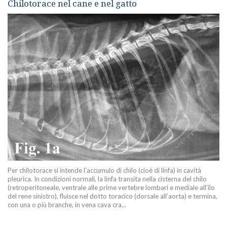
Chilotorace nel cane e nel gatto
Per chilotorace si intende l’accumulo di chilo (cioè di linfa) in cavità
pleurica. In condizioni normali, la linfa transita nella cisterna del chilo
(retroperitoneale, ventrale alle prime vertebre lombari e mediale all’ilo
del rene sinistro), fluisce nel dotto toracico (dorsale all’aorta) e termina,
con una o più branche, in vena cava cra...