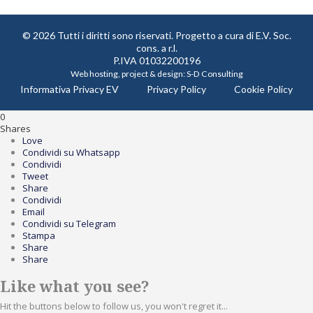
© 2026 Tutti i diritti sono riservati. Progetto a cura di
E.V. Soc.
cons. a r.l.
P.IVA 01032200196
Web hosting, project & design:
S-D Consulting
Informativa Privacy EV
Privacy Policy
Cookie Policy
0
Shares
Love
Condividi su Whatsapp
Condividi
Tweet
Share
Condividi
Email
Condividi su Telegram
Stampa
Share
Share
Like what you see?
Hit the buttons below to follow us, you won't regret it...