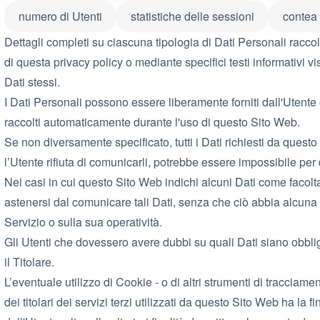
numero di Utenti
statistiche delle sessioni
contea
Dettagli completi su ciascuna tipologia di Dati Personali raccolt
di questa privacy policy o mediante specifici testi informativi vi
Dati stessi.
I Dati Personali possono essere liberamente forniti dall'Utente o
raccolti automaticamente durante l'uso di questo Sito Web.
Se non diversamente specificato, tutti i Dati richiesti da quest
l’Utente rifiuta di comunicarli, potrebbe essere impossibile per 
Nei casi in cui questo Sito Web indichi alcuni Dati come facoltati
astenersi dal comunicare tali Dati, senza che ciò abbia alcuna
Servizio o sulla sua operatività.
Gli Utenti che dovessero avere dubbi su quali Dati siano obblig
il Titolare.
L’eventuale utilizzo di Cookie - o di altri strumenti di tracciam
dei titolari dei servizi terzi utilizzati da questo Sito Web ha la fin