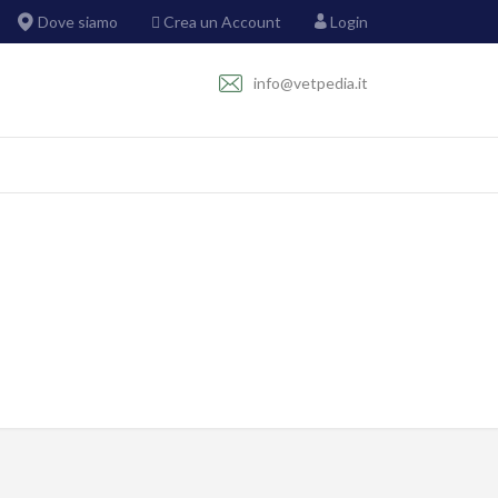
Dove siamo
Crea un Account
Login
info@vetpedia.it