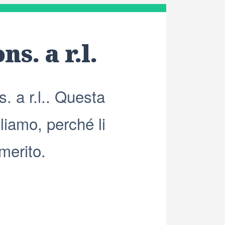
ns. a r.l.
. a r.l.. Questa
liamo, perché li
 merito.