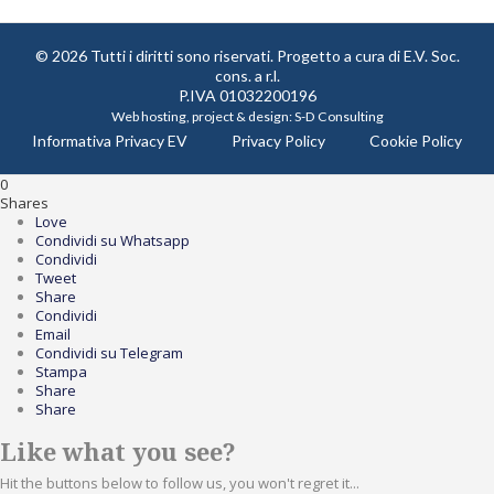
© 2026 Tutti i diritti sono riservati. Progetto a cura di
E.V. Soc.
cons. a r.l.
P.IVA 01032200196
Web hosting, project & design:
S-D Consulting
Informativa Privacy EV
Privacy Policy
Cookie Policy
0
Shares
Love
Condividi su Whatsapp
Condividi
Tweet
Share
Condividi
Email
Condividi su Telegram
Stampa
Share
Share
Like what you see?
Hit the buttons below to follow us, you won't regret it...