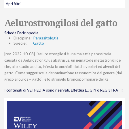
Apri filtri
Aelurostrongilosi del gatto
Scheda Enciclopedia
Disciplina:
Parassitologia
Specie:
Gatto
[rev. 2022-10-03] L’aelurostrongilosi è una malattia parassitaria
causata da Aelurostrongylus abstrusus, un nematode metastrongilide
che, allo stadio adulto, infesta bronchioli, dotti alveolari ed alveoli del
gatto. Come suggerisce la denominazione tassonomica del genere (dal
greco aílouros = gatto), è lo strongilo broncopolmonare del ga
I contenuti di VETPEDIA sono riservati. Effettua LOGIN o REGISTRATI!