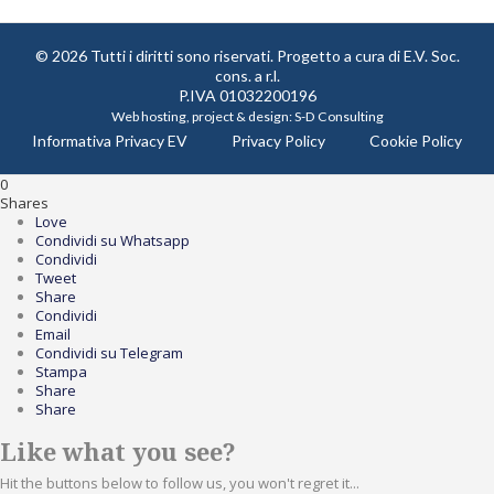
© 2026 Tutti i diritti sono riservati. Progetto a cura di
E.V. Soc.
cons. a r.l.
P.IVA 01032200196
Web hosting, project & design:
S-D Consulting
Informativa Privacy EV
Privacy Policy
Cookie Policy
0
Shares
Love
Condividi su Whatsapp
Condividi
Tweet
Share
Condividi
Email
Condividi su Telegram
Stampa
Share
Share
Like what you see?
Hit the buttons below to follow us, you won't regret it...