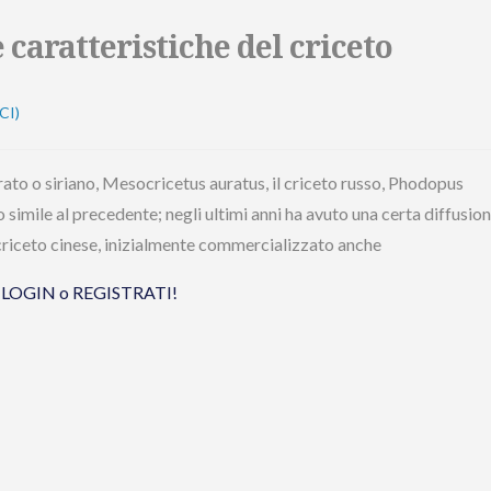
e caratteristiche del criceto
CI)
rato o siriano, Mesocricetus auratus, il criceto russo, Phodopus
o simile al precedente; negli ultimi anni ha avuto una certa diffusio
l criceto cinese, inizialmente commercializzato anche
tua LOGIN o REGISTRATI!