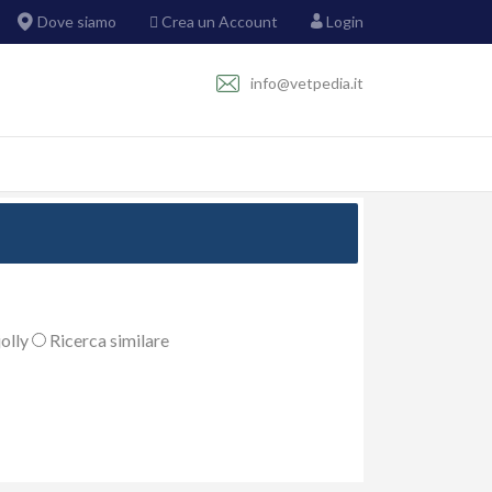
Dove siamo
Crea un Account
Login
info@vetpedia.it
olly
Ricerca similare