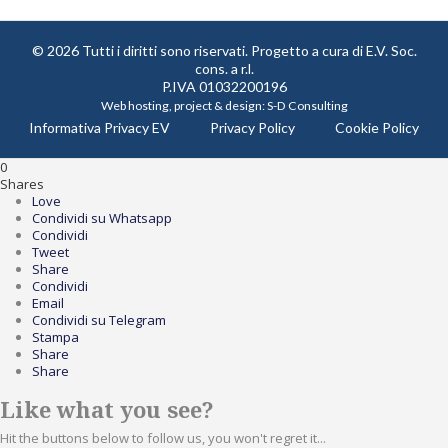
© 2026 Tutti i diritti sono riservati. Progetto a cura di
E.V. Soc.
cons. a r.l.
P.IVA 01032200196
Web hosting, project & design:
S-D Consulting
Informativa Privacy EV
Privacy Policy
Cookie Policy
0
Shares
Love
Condividi su Whatsapp
Condividi
Tweet
Share
Condividi
Email
Condividi su Telegram
Stampa
Share
Share
Like what you see?
Hit the buttons below to follow us, you won't regret it...