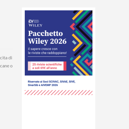
cita di
 cane o