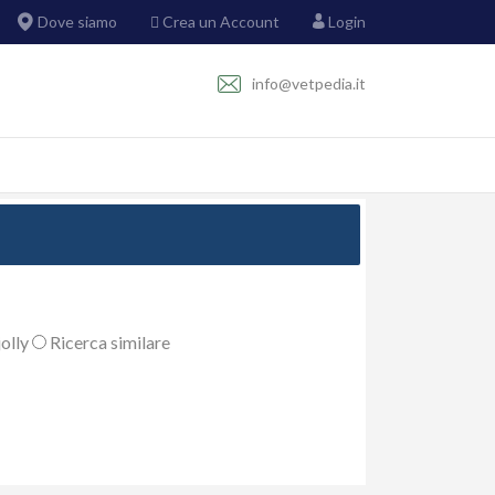
Dove siamo
Crea un Account
Login
info@vetpedia.it
olly
Ricerca similare