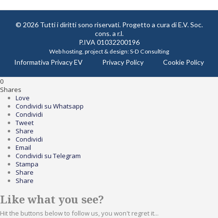
© 2026 Tutti i diritti sono riservati. Progetto a cura di
E.V. Soc.
cons. a r.l.
P.IVA 01032200196
Web hosting, project & design:
S-D Consulting
Informativa Privacy EV
Privacy Policy
Cookie Policy
0
Shares
Love
Condividi su Whatsapp
Condividi
Tweet
Share
Condividi
Email
Condividi su Telegram
Stampa
Share
Share
Like what you see?
Hit the buttons below to follow us, you won't regret it...