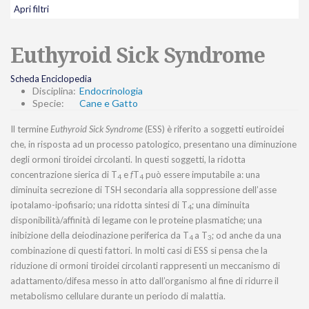
Apri filtri
Euthyroid Sick Syndrome
Scheda Enciclopedia
Disciplina:
Endocrinologia
Specie:
Cane e Gatto
Il termine
Euthyroid Sick Syndrome
(ESS) è riferito a soggetti eutiroidei
che, in risposta ad un processo patologico, presentano una diminuzione
degli ormoni tiroidei circolanti. In questi soggetti, la ridotta
concentrazione sierica di T
e
f
T
può essere imputabile a: una
4
4
diminuita secrezione di TSH secondaria alla soppressione dell’asse
ipotalamo-ipofisario; una ridotta sintesi di T
; una diminuita
4
disponibilità/affinità di legame con le proteine plasmatiche; una
inibizione della deiodinazione periferica da T
a T
; od anche da una
4
3
combinazione di questi fattori. In molti casi di ESS si pensa che la
riduzione di ormoni tiroidei circolanti rappresenti un meccanismo di
adattamento/difesa messo in atto dall’organismo al fine di ridurre il
metabolismo cellulare durante un periodo di malattia.