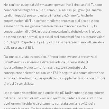
Nei cani con
euthyroid sick syndrome
spesso i livelli circolanti di T
sono
4
compresi nel range tra 6,5 e 13 nmol/L e, nei casi più gravi (es. anemia,
cardiomiopatia) possono essere inferiori a 6,5 nmol/L. Anche le
concentrazioni di
f
T
ottenute mediante processo dialitico possono
4
essere ridotte, ma generalmente in misura minore rispetto a T
. Le
4
concentrazioni di cTSH, in base ai meccanismi patofisiologici in gioco,
possono essere normali, o in alcuni casi aumentati fino a superare valori
di 1,0 ng/dl. Rispetto a T
e
f
T
, cTSH è in ogni caso meno influenzabile
4
4
dalla presenza di ESS.
Dal punto di vista terapeutico, è importante svelare la presenza di
un’
euthyroid sick sindrome
e differenziarla da un reale stato di
ipotiroidismo. Nonostante non siano state riscontrate delle
conseguenze deleterie nei cani con ESS in seguito alla somministrazione
erronea di levotiroxina, per questi cani la supplementazione con ormoni
tiroidei è sconsigliata.
Le patologie sistemiche sono quelle che più facilmente possono indurre
nel cane uno stato di
euthyroid sick syndrome
; l’intensità della riduzione
degli ormoni tiroidei è direttamente correlata con la gravità della
patologia in corso. Tra le patologie che possono indurre questa