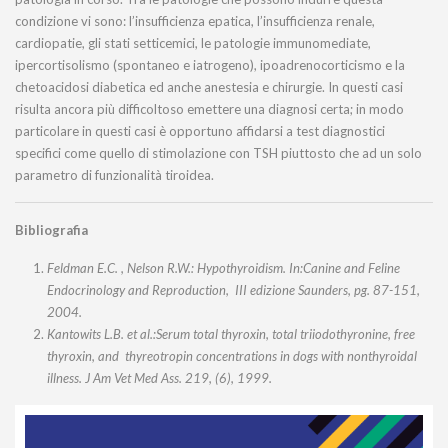
condizione vi sono: l’insufficienza epatica, l’insufficienza renale,
cardiopatie, gli stati setticemici, le patologie immunomediate,
ipercortisolismo (spontaneo e iatrogeno), ipoadrenocorticismo e la
chetoacidosi diabetica ed anche anestesia e chirurgie. In questi casi
risulta ancora più difficoltoso emettere una diagnosi certa; in modo
particolare in questi casi è opportuno affidarsi a test diagnostici
specifici come quello di stimolazione con TSH piuttosto che ad un solo
parametro di funzionalità tiroidea.
Bibliografia
Feldman E.C. , Nelson R.W.: Hypothyroidism. In:Canine and Feline
Endocrinology and Reproduction, III edizione Saunders, pg. 87-151,
2004.
Kantowits L.B. et al.:Serum total thyroxin, total triiodothyronine, free
thyroxin, and thyreotropin concentrations in dogs with nonthyroidal
illness. J Am Vet Med Ass. 219, (6), 1999.