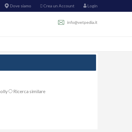
Dove siamo
Crea un Account
Login
info@vetpedia.it
olly
Ricerca similare