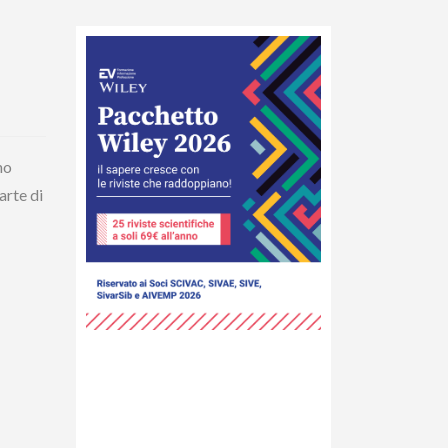
no
arte di