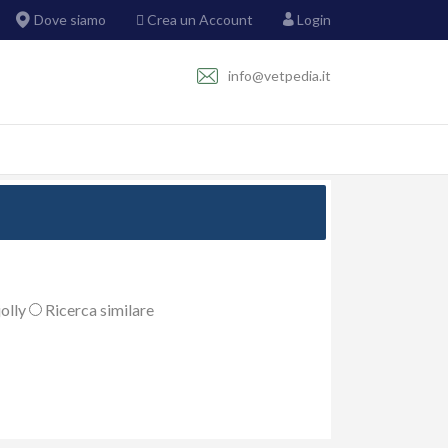
Dove siamo
Crea un Account
Login
info@vetpedia.it
olly
Ricerca similare