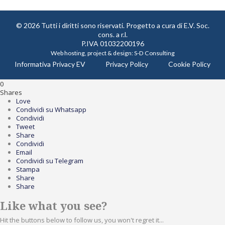
© 2026 Tutti i diritti sono riservati. Progetto a cura di
E.V. Soc.
cons. a r.l.
P.IVA 01032200196
Web hosting, project & design:
S-D Consulting
Informativa Privacy EV
Privacy Policy
Cookie Policy
0
Shares
Love
Condividi su Whatsapp
Condividi
Tweet
Share
Condividi
Email
Condividi su Telegram
Stampa
Share
Share
Like what you see?
Hit the buttons below to follow us, you won't regret it...