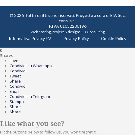
© 2026 Tutti i diritti sono riservati. Progetto a cura di
E.V. Soc.
cons. a r.l.
P.IVA 01032200196
Web hosting, project & design:
S-D Consulting
Informativa Privacy EV
Privacy Policy
Cookie Policy
0
Shares
Love
Condividi su Whatsapp
Condividi
Tweet
Share
Condividi
Email
Condividi su Telegram
Stampa
Share
Share
Like what you see?
Hit the buttons below to follow us, you won't regret it...