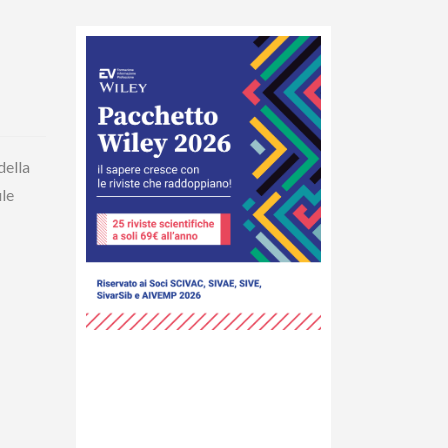
della
ule