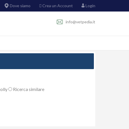
Dove siamo
Crea un Account
Login
info@vetpedia.it
olly
Ricerca similare