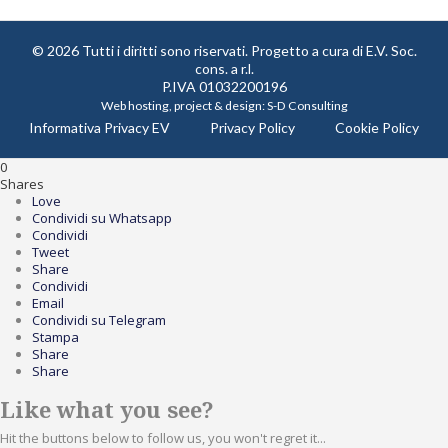
© 2026 Tutti i diritti sono riservati. Progetto a cura di
E.V. Soc.
cons. a r.l.
P.IVA 01032200196
Web hosting, project & design:
S-D Consulting
Informativa Privacy EV
Privacy Policy
Cookie Policy
0
Shares
Love
Condividi su Whatsapp
Condividi
Tweet
Share
Condividi
Email
Condividi su Telegram
Stampa
Share
Share
Like what you see?
Hit the buttons below to follow us, you won't regret it...