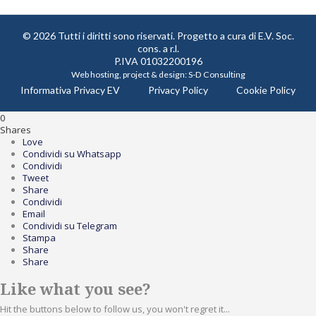
© 2026 Tutti i diritti sono riservati. Progetto a cura di
E.V. Soc.
cons. a r.l.
P.IVA 01032200196
Web hosting, project & design:
S-D Consulting
Informativa Privacy EV
Privacy Policy
Cookie Policy
0
Shares
Love
Condividi su Whatsapp
Condividi
Tweet
Share
Condividi
Email
Condividi su Telegram
Stampa
Share
Share
Like what you see?
Hit the buttons below to follow us, you won't regret it...