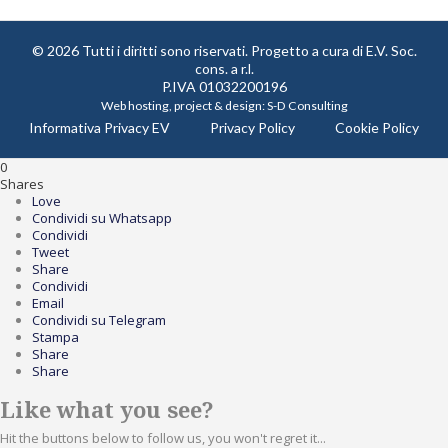
© 2026 Tutti i diritti sono riservati. Progetto a cura di
E.V. Soc.
cons. a r.l.
P.IVA 01032200196
Web hosting, project & design:
S-D Consulting
Informativa Privacy EV
Privacy Policy
Cookie Policy
0
Shares
Love
Condividi su Whatsapp
Condividi
Tweet
Share
Condividi
Email
Condividi su Telegram
Stampa
Share
Share
Like what you see?
Hit the buttons below to follow us, you won't regret it...