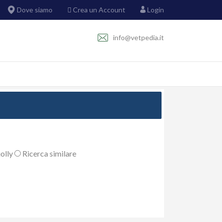
Dove siamo
Crea un Account
Login
info@vetpedia.it
olly
Ricerca similare