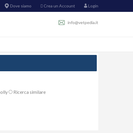
Dove siamo
Crea un Account
Login
info@vetpedia.it
olly
Ricerca similare